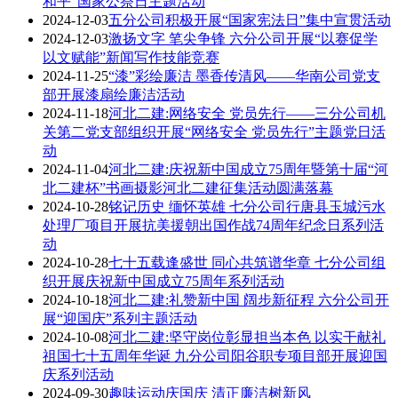
和平”国家公祭日主题活动
2024-12-03
五分公司积极开展“国家宪法日”集中宣贯活动
2024-12-03
激扬文字 笔尖争锋 六分公司开展“以赛促学
以文赋能”新闻写作技能竞赛
2024-11-25
“漆”彩绘廉洁 墨香传清风——华南公司党支
部开展漆扇绘廉洁活动
2024-11-18
河北二建:网络安全 党员先行——三分公司机
关第二党支部组织开展“网络安全 党员先行”主题党日活
动
2024-11-04
河北二建:庆祝新中国成立75周年暨第十届“河
北二建杯”书画摄影河北二建征集活动圆满落幕
2024-10-28
铭记历史 缅怀英雄 七分公司行唐县玉城污水
处理厂项目开展抗美援朝出国作战74周年纪念日系列活
动
2024-10-28
七十五载逢盛世 同心共筑谱华章 七分公司组
织开展庆祝新中国成立75周年系列活动
2024-10-18
河北二建:礼赞新中国 阔步新征程 六分公司开
展“迎国庆”系列主题活动
2024-10-08
河北二建:坚守岗位彰显担当本色 以实干献礼
祖国七十五周年华诞 九分公司阳谷职专项目部开展迎国
庆系列活动
2024-09-30
趣味运动庆国庆 清正廉洁树新风