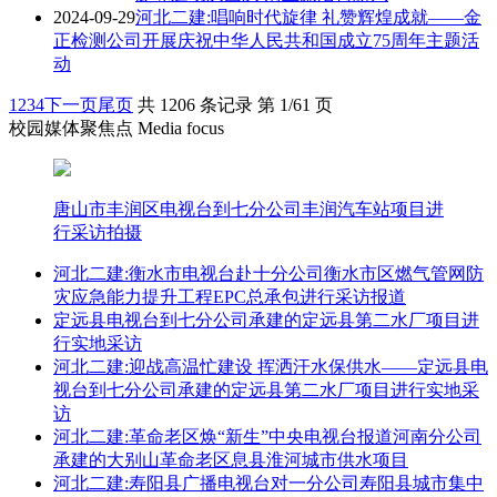
2024-09-29
河北二建:唱响时代旋律 礼赞辉煌成就——金
正检测公司开展庆祝中华人民共和国成立75周年主题活
动
1
2
3
4
下一页
尾页
共 1206 条记录 第 1/61 页
校园媒体聚焦点 Media focus
唐山市丰润区电视台到七分公司丰润汽车站项目进
行采访拍摄
河北二建:衡水市电视台赴十分公司衡水市区燃气管网防
灾应急能力提升工程EPC总承包进行采访报道
定远县电视台到七分公司承建的定远县第二水厂项目进
行实地采访
河北二建:迎战高温忙建设 挥洒汗水保供水——定远县电
视台到七分公司承建的定远县第二水厂项目进行实地采
访
河北二建:革命老区焕“新生”中央电视台报道河南分公司
承建的大别山革命老区息县淮河城市供水项目
河北二建:寿阳县广播电视台对一分公司寿阳县城市集中