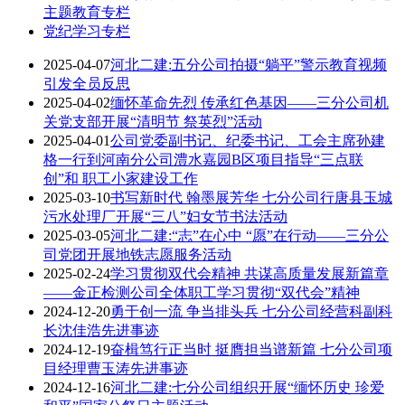
主题教育专栏
党纪学习专栏
2025-04-07
河北二建:五分公司拍摄“躺平”警示教育视频
引发全员反思
2025-04-02
缅怀革命先烈 传承红色基因——三分公司机
关党支部开展“清明节 祭英烈”活动
2025-04-01
公司党委副书记、纪委书记、工会主席孙建
格一行到河南分公司澧水嘉园B区项目指导“三点联
创”和 职工小家建设工作
2025-03-10
书写新时代 翰墨展芳华 七分公司行唐县玉城
污水处理厂开展“三八”妇女节书法活动
2025-03-05
河北二建:“志”在心中 “愿”在行动——三分公
司党团开展地铁志愿服务活动
2025-02-24
学习贯彻双代会精神 共谋高质量发展新篇章
——金正检测公司全体职工学习贯彻“双代会”精神
2024-12-20
勇于创一流 争当排头兵 七分公司经营科副科
长沈佳浩先进事迹
2024-12-19
奋楫笃行正当时 挺膺担当谱新篇 七分公司项
目经理曹玉涛先进事迹
2024-12-16
河北二建:七分公司组织开展“缅怀历史 珍爱