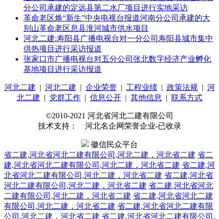
分公司承建的定远县第二水厂项目进行实地采访
革命老区焕“新生”中央电视台报道河南分公司承建的大
别山革命老区息县淮河城市供水项目
河北二建:寿阳县广播电视台对一分公司寿阳县城市集中
供热项目进行采访报道
张家口市广播电视台对五分公司张北数字经济产业孵化
基地项目进行采访报道
河北二建
|
河北二建
|
企业荣誉
|
工程业绩
|
政策法规
|
河
北二建
|
党群工作
|
信息公开
|
其他信息
|
联系方式
©2010-2021 河北省河北二建有限公司
技术支持： 河北名企网荣誉企业-已收录
徽信民众平台
省二建,河北省河北二建有限公司,河北二建，河北省二建
省二
建,河北省河北二建有限公司,河北二建，河北省二建
省二建,河
北省河北二建有限公司,河北二建，河北省二建
省二建,河北省
河北二建有限公司,河北二建，河北省二建
省二建,河北省河北
二建有限公司,河北二建，河北省二建
省二建,河北省河北二建
有限公司,河北二建，河北省二建
省二建,河北省河北二建有限
公司,河北二建，河北省二建
省二建,河北省河北二建有限公司,