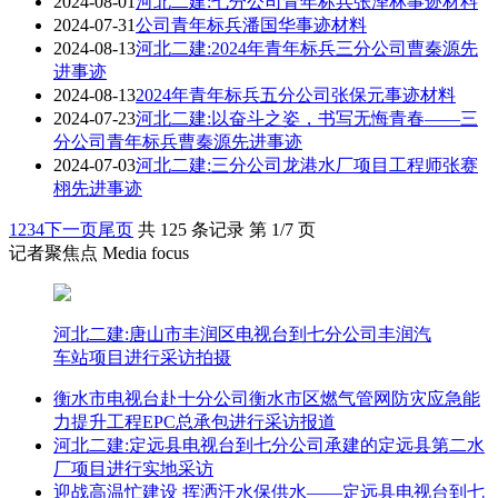
2024-08-01
河北二建:七分公司青年标兵张泽林事迹材料
2024-07-31
公司青年标兵潘国华事迹材料
2024-08-13
河北二建:2024年青年标兵三分公司曹秦源先
进事迹
2024-08-13
2024年青年标兵五分公司张保元事迹材料
2024-07-23
河北二建:以奋斗之姿，书写无悔青春——三
分公司青年标兵曹秦源先进事迹
2024-07-03
河北二建:三分公司龙港水厂项目工程师张赛
栩先进事迹
1
2
3
4
下一页
尾页
共 125 条记录 第 1/7 页
记者聚焦点 Media focus
河北二建:唐山市丰润区电视台到七分公司丰润汽
车站项目进行采访拍摄
衡水市电视台赴十分公司衡水市区燃气管网防灾应急能
力提升工程EPC总承包进行采访报道
河北二建:定远县电视台到七分公司承建的定远县第二水
厂项目进行实地采访
迎战高温忙建设 挥洒汗水保供水——定远县电视台到七