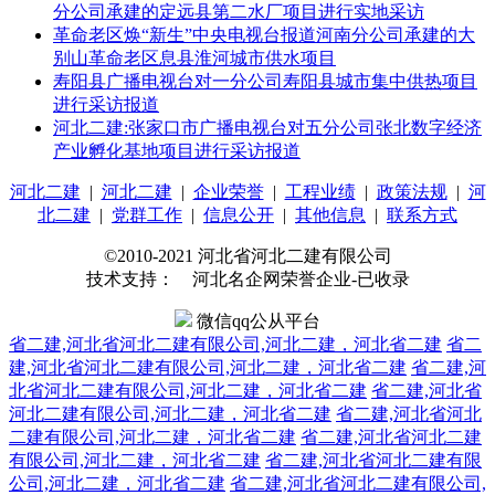
分公司承建的定远县第二水厂项目进行实地采访
革命老区焕“新生”中央电视台报道河南分公司承建的大
别山革命老区息县淮河城市供水项目
寿阳县广播电视台对一分公司寿阳县城市集中供热项目
进行采访报道
河北二建:张家口市广播电视台对五分公司张北数字经济
产业孵化基地项目进行采访报道
河北二建
|
河北二建
|
企业荣誉
|
工程业绩
|
政策法规
|
河
北二建
|
党群工作
|
信息公开
|
其他信息
|
联系方式
©2010-2021 河北省河北二建有限公司
技术支持： 河北名企网荣誉企业-已收录
微信qq公从平台
省二建,河北省河北二建有限公司,河北二建，河北省二建
省二
建,河北省河北二建有限公司,河北二建，河北省二建
省二建,河
北省河北二建有限公司,河北二建，河北省二建
省二建,河北省
河北二建有限公司,河北二建，河北省二建
省二建,河北省河北
二建有限公司,河北二建，河北省二建
省二建,河北省河北二建
有限公司,河北二建，河北省二建
省二建,河北省河北二建有限
公司,河北二建，河北省二建
省二建,河北省河北二建有限公司,