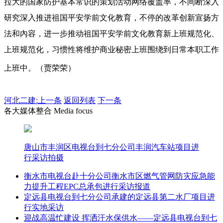
拉大的国家防护基本常识的策划活动网络覆盖率，不间断深入
研究深入推进祖国平安学前文化教育，不停的改革创新宣扬方
法和內容，进一步推动祖国平安学前文化教育新上班规范化、
上班规范化，习惯性将维护商业秘密上班围绕到日常本职工作
上班中。（贾荣荣）
河北二建:
上一条
返回列表
下一条
各大媒体整合 Media focus
唐山市丰润区电视台到七分公司丰润汽车站项目进
行采访拍摄
衡水市电视台赴十分公司衡水市区燃气管网防灾应急能
力提升工程EPC总承包进行采访报道
定远县电视台到七分公司承建的定远县第二水厂项目进
行实地采访
迎战高温忙建设 挥洒汗水保供水——定远县电视台到七