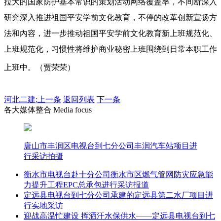
拉大的国家防护基本常识的策划活动网络覆盖率，不间断深入
研究深入推进祖国平安学前文化教育，不停的改革创新宣扬方
法和內容，进一步推动祖国平安学前文化教育新上班规范化、
上班规范化，习惯性将维护商业秘密上班围绕到日常本职工作
上班中。（贾荣荣）
河北二建:
上一条
返回列表
下一条
各大媒体整合 Media focus
唐山市丰润区电视台到七分公司丰润汽车站项目进
行采访拍摄
衡水市电视台赴十分公司衡水市区燃气管网防灾应急能
力提升工程EPC总承包进行采访报道
定远县电视台到七分公司承建的定远县第二水厂项目进
行实地采访
迎战高温忙建设 挥洒汗水保供水——定远县电视台到七