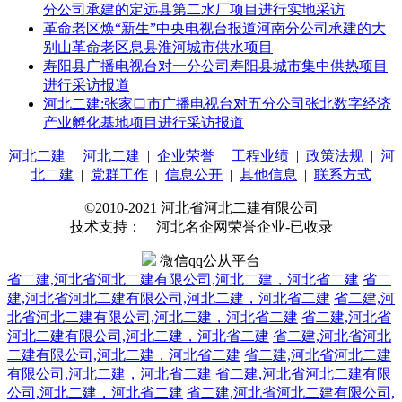
分公司承建的定远县第二水厂项目进行实地采访
革命老区焕“新生”中央电视台报道河南分公司承建的大
别山革命老区息县淮河城市供水项目
寿阳县广播电视台对一分公司寿阳县城市集中供热项目
进行采访报道
河北二建:张家口市广播电视台对五分公司张北数字经济
产业孵化基地项目进行采访报道
河北二建
|
河北二建
|
企业荣誉
|
工程业绩
|
政策法规
|
河
北二建
|
党群工作
|
信息公开
|
其他信息
|
联系方式
©2010-2021 河北省河北二建有限公司
技术支持： 河北名企网荣誉企业-已收录
微信qq公从平台
省二建,河北省河北二建有限公司,河北二建，河北省二建
省二
建,河北省河北二建有限公司,河北二建，河北省二建
省二建,河
北省河北二建有限公司,河北二建，河北省二建
省二建,河北省
河北二建有限公司,河北二建，河北省二建
省二建,河北省河北
二建有限公司,河北二建，河北省二建
省二建,河北省河北二建
有限公司,河北二建，河北省二建
省二建,河北省河北二建有限
公司,河北二建，河北省二建
省二建,河北省河北二建有限公司,