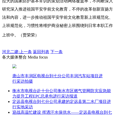
拉大的国家防护基本常识的策划活动网络覆盖率，不间断深入
研究深入推进祖国平安学前文化教育，不停的改革创新宣扬方
法和內容，进一步推动祖国平安学前文化教育新上班规范化、
上班规范化，习惯性将维护商业秘密上班围绕到日常本职工作
上班中。（贾荣荣）
河北二建:
上一条
返回列表
下一条
各大媒体整合 Media focus
唐山市丰润区电视台到七分公司丰润汽车站项目进
行采访拍摄
衡水市电视台赴十分公司衡水市区燃气管网防灾应急能
力提升工程EPC总承包进行采访报道
定远县电视台到七分公司承建的定远县第二水厂项目进
行实地采访
迎战高温忙建设 挥洒汗水保供水——定远县电视台到七